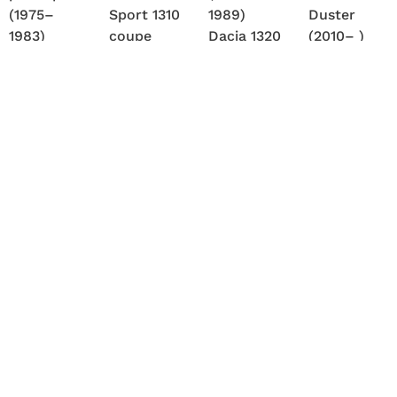
(1975–
Sport 1310
1989)
Duster
1983)
coupe
Dacia 1320
(2010– )
Dacia 1304
(1983–
hatchback
Dacia
pick-up
1992)
(1988–
Lodgy
(1983–
Dacia 2000
1991)
(2012– )
2006)
(också
Dacia
Dacia
Dacia 1305
kallad
Liberta
Dokker
drop-side
Renault 20
Hatchback
(2012– )
1985–
och
(1990–
Dacia
2006)
Renault
1996)
Sandero
Dacia 1307
30)
Dacia Nova
2013- )
double cab
Dacia D6
(1995–
MER